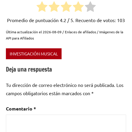
Promedio de puntuación
4.2
/ 5. Recuento de votos:
103
Última actualización el 2026-08-09 / Enlaces de afiliados / Imágenes de la
API para Afiliados
INVESTIGACIÓN MUSICAL
Etiquetado
como
Deja una respuesta
clavijero
,
clavijeros
,
Tu dirección de correo electrónico no será publicada.
Los
guitarra
,
campos obligatorios están marcados con
*
guitarra
eléctrica
,
guitarrista
,
Comentario
*
tocar
la
guitarra