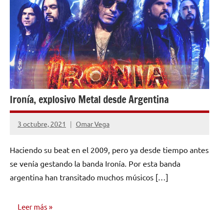
Ironía, explosivo Metal desde Argentina
3 octubre, 2021
Omar Vega
No
hay
Haciendo su beat en el 2009, pero ya desde tiempo antes
comentarios
se venía gestando la banda Ironía. Por esta banda
argentina han transitado muchos músicos […]
Leer más