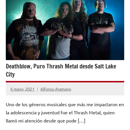
MUSICAL
Deathblow, Puro Thrash Metal desde Salt Lake
City
6 mayo, 2021
Alfonso Aramayo
No
hay
Uno de los géneros musicales que más me impactaron en
comentarios
la adolescencia y juventud fue el Thrash Metal, quien
llamó mi atención desde que pude […]