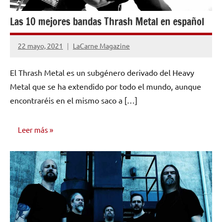
Las 10 mejores bandas Thrash Metal en español
22 mayo, 2021
LaCarne Magazine
No
hay
El Thrash Metal es un subgénero derivado del Heavy
comentarios
Metal que se ha extendido por todo el mundo, aunque
encontraréis en el mismo saco a […]
Leer más
INVESTIGACIÓN
MUSICAL