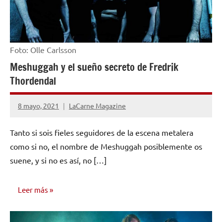
Foto: Olle Carlsson
Meshuggah y el sueño secreto de Fredrik
Thordendal
8 mayo, 2021
LaCarne Magazine
No
hay
Tanto si sois fieles seguidores de la escena metalera
comentarios
como si no, el nombre de Meshuggah posiblemente os
suene, y si no es así, no […]
Leer más
INVESTIGACIÓN