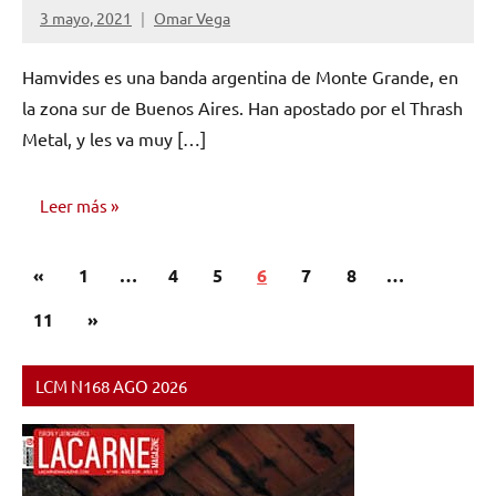
3 mayo, 2021
Omar Vega
No
hay
Hamvides es una banda argentina de Monte Grande, en
comentarios
la zona sur de Buenos Aires. Han apostado por el Thrash
Metal, y les va muy […]
Leer más
Paginación
Entradas
«
ENTREVISTAS
1
…
4
5
6
7
8
…
de
anteriores
Siguientes
11
»
entradas
entradas
LCM N168 AGO 2026