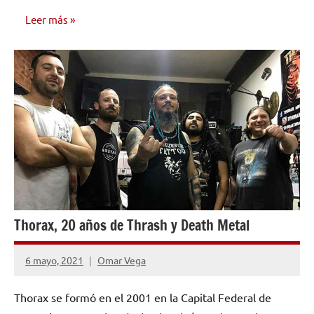
Leer más
ENTREVISTAS
Thorax, 20 años de Thrash y Death Metal
6 mayo, 2021
Omar Vega
No
hay
Thorax se formó en el 2001 en la Capital Federal de
comentarios