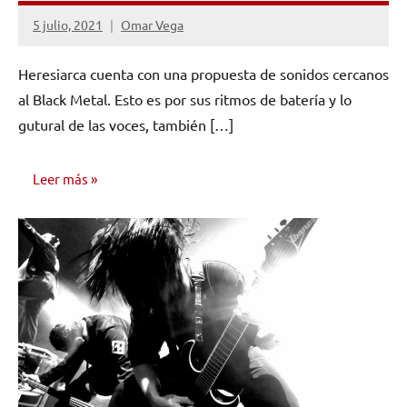
5 julio, 2021
Omar Vega
No
hay
Heresiarca cuenta con una propuesta de sonidos cercanos
comentarios
al Black Metal. Esto es por sus ritmos de batería y lo
gutural de las voces, también […]
Leer más
ENTREVISTAS