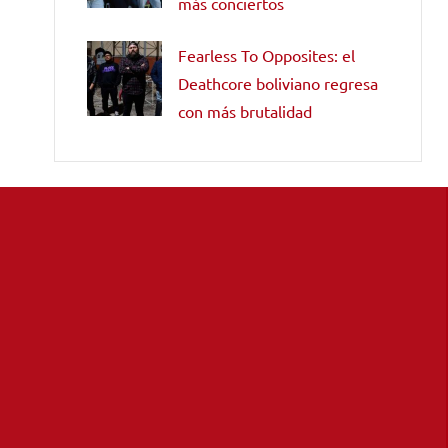
más conciertos
Fearless To Opposites: el
Deathcore boliviano regresa
con más brutalidad