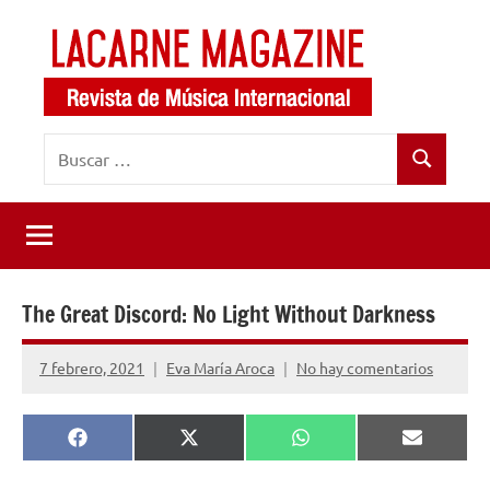
Saltar
al
contenido
LaCarne
Revista
Buscar:
de
Magazine
Buscar
música
internacional
The Great Discord: No Light Without Darkness
7 febrero, 2021
Eva María Aroca
No hay comentarios
Compartir
Compartir
Compartir
Comparti
Facebook
X
WhatsApp
Email
en
en
en
en
(Twitter)