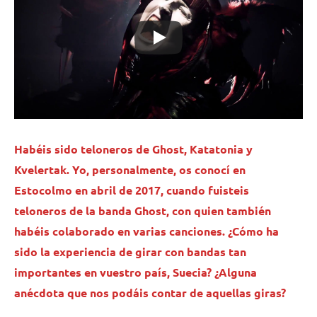
Habéis sido teloneros de Ghost, Katatonia y
Kvelertak. Yo, personalmente, os conocí en
Estocolmo en abril de 2017, cuando fuisteis
teloneros de la banda Ghost, con quien también
habéis colaborado en varias canciones. ¿Cómo ha
sido la experiencia de girar con bandas tan
importantes en vuestro país, Suecia? ¿Alguna
anécdota que nos podáis contar de aquellas giras?