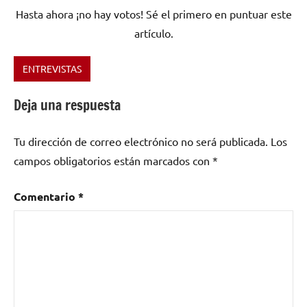
Hasta ahora ¡no hay votos! Sé el primero en puntuar este
artículo.
ENTREVISTAS
Etiquetado
como
Deja una respuesta
Metal
,
rock
Tu dirección de correo electrónico no será publicada.
Los
metal
,
Suecia
,
campos obligatorios están marcados con
*
the
great
Comentario
*
discord