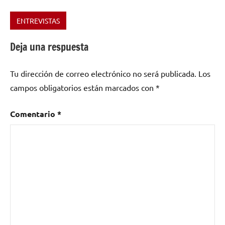
ENTREVISTAS
Etiquetado
como
Deja una respuesta
Argentina
,
grunge
,
Tu dirección de correo electrónico no será publicada.
Los
Hard
,
heavy
,
campos obligatorios están marcados con
*
Limbo
,
punk
,
Comentario
*
rock
,
Thrash