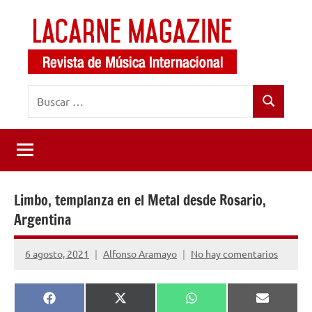
Saltar
al
contenido
LaCarne
Revista
Buscar:
de
Magazine
Buscar
música
internacional
Limbo, templanza en el Metal desde Rosario,
Argentina
6 agosto, 2021
Alfonso Aramayo
No hay comentarios
Compartir
Compartir
Compartir
Comparti
Facebook
X
WhatsApp
Email