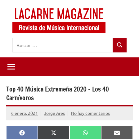
Saltar
al
contenido
LaCarne
Revista
Buscar:
de
Magazine
Buscar
música
internacional
Top 40 Música Extremeña 2020 – Los 40
Carnívoros
6 enero, 2021
Jorge Ares
No hay comentarios
Compartir
Compartir
Compartir
Comparti
Facebook
X
WhatsApp
Email