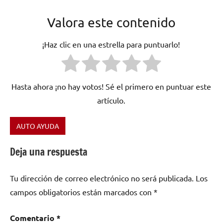
Valora este contenido
¡Haz clic en una estrella para puntuarlo!
Hasta ahora ¡no hay votos! Sé el primero en puntuar este
artículo.
AUTO AYUDA
Etiquetado
como
Deja una respuesta
cantantes
,
canto
,
Tu dirección de correo electrónico no será publicada.
Los
fisico
,
Salud
campos obligatorios están marcados con
*
músicos
Comentario
*