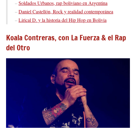
–
Soldados Urbanos, rap boliviano en Argentina
–
Daniel Castellón, Rock y realidad contemporánea
–
Lirical D. y la historia del Hip Hop en Bolivia
Koala Contreras, con La Fuerza & el Rap
del Otro