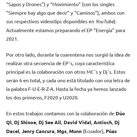
“Sapos y Drones”) y “Movimiento” (con los singles
“Siempre hay algo que decir” y “Caminos”), ambos con
sus respectivos videoclips disponibles en
YouTube
).
Actualmente estamos preparando el EP “Energía” para
2021.
Por otro lado, durante la cuarentena nos surgió la idea de
realizar otra secuencia de EP´s, cuya característica
principal es la colaboración con otros MC´s y Dj´s. Estos
serán 6 en total, y cada uno está titulado con una letra de
la palabra F-U-E-R-Z-A. Hasta la fecha ya hemos lanzado
los dos primeros, F2020 y U2020.
En estos trabajos contamos con la colaboración de
Dúo
Ql
,
Dj Shinoe
,
Dj See All
,
David Vidal
,
Antioch
,
Dj
Dacel
,
Jenry Cancura
,
Mgs
,
Munn
(Ecuador),
Púas