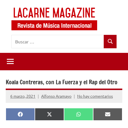
Saltar
al
contenido
LaCarne
Revista
Buscar:
de
Magazine
Buscar
música
internacional
Koala Contreras, con La Fuerza y el Rap del Otro
6 marzo, 2021
Alfonso Aramayo
No hay comentarios
Compartir
Compartir
Compartir
Comparti
Facebook
X
WhatsApp
Email
en
en
en
en
(Twitter)