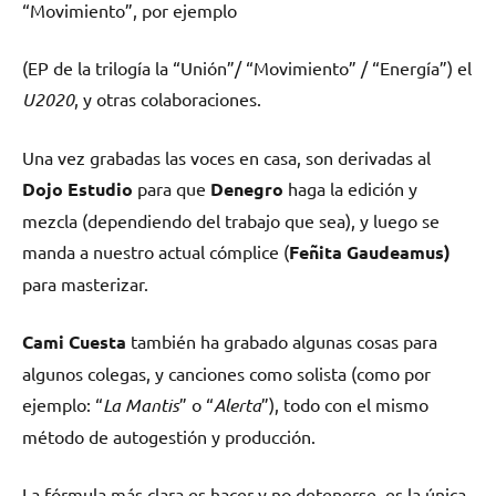
“Movimiento”, por ejemplo
(EP de la trilogía la “Unión”/ “Movimiento” / “Energía”) el
U2020
, y otras colaboraciones.
Una vez grabadas las voces en casa, son derivadas al
Dojo Estudio
para que
Denegro
haga la edición y
mezcla (dependiendo del trabajo que sea), y luego se
manda a nuestro actual cómplice (
Feñita Gaudeamus)
para masterizar.
Cami Cuesta
también ha grabado algunas cosas para
algunos colegas, y canciones como solista (como por
ejemplo: “
La Mantis
” o “
Alerta
”), todo con el mismo
método de autogestión y producción.
La fórmula más clara es hacer y no detenerse, es la única