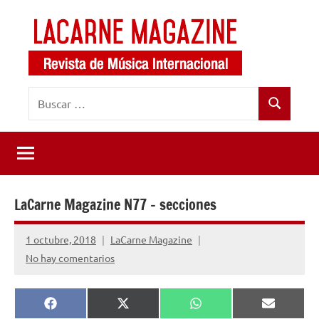
Saltar
al
contenido
LaCarne
Revista
Buscar:
de
Magazine
Buscar
música
internacional
LaCarne Magazine N77 – secciones
1 octubre, 2018
LaCarne Magazine
No hay comentarios
Compartir
Compartir
Compartir
Comparti
Facebook
X
WhatsApp
Email