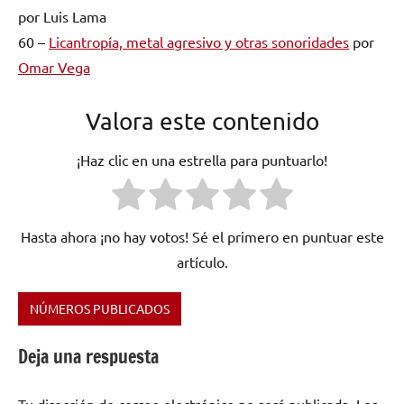
por Luis Lama
60 –
Licantropía, metal agresivo y otras sonoridades
por
Omar Vega
Valora este contenido
¡Haz clic en una estrella para puntuarlo!
Hasta ahora ¡no hay votos! Sé el primero en puntuar este
artículo.
NÚMEROS PUBLICADOS
Etiquetado
como
Deja una respuesta
Apu
Rumi
,
Tu dirección de correo electrónico no será publicada.
Los
Aretha