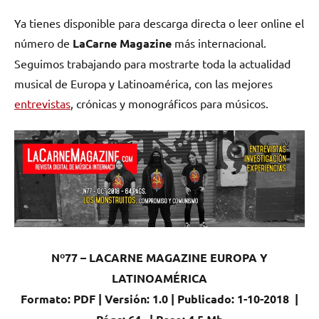
en
en
en
en
(Twitter)
Ya tienes disponible para descarga directa o leer online el
número de
LaCarne Magazine
más internacional.
Seguimos trabajando para mostrarte toda la actualidad
musical de Europa y Latinoamérica, con las mejores
entrevistas
, crónicas y monográficos para músicos.
Nº77 – LACARNE MAGAZINE EUROPA Y
LATINOAMÉRICA
Formato: PDF | Versión: 1.0 | Publicado: 1-10-2018 |