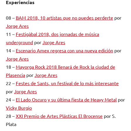
Experiencias
08 –
BAM 2018, 10 artistas que no puedes perderte
por
Jorge Ares
11 –
Festigàbal 2018, dos jornadas de música
underground
por
Jorge Ares
14 –
Escenario Amex regresa con una nueva edición
por
Jorge Ares
18 –
Mayorga Rock 2018 llenará de Rock la ciudad de
Plasencia
por
Jorge Ares
22 –
Festes de Sants, un festival de lo más interesante
por
Jorge Ares
24 –
El Lado Oscuro y su última fiesta de Heavy Metal
por
Vicky Burgio
28 –
XXI Premio de Artes Plásticas El Brocense
por S.
Plata