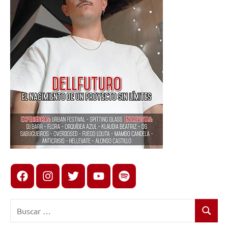
Facebook
Instagram
X
youtube
spotify
Buscar:
Buscar