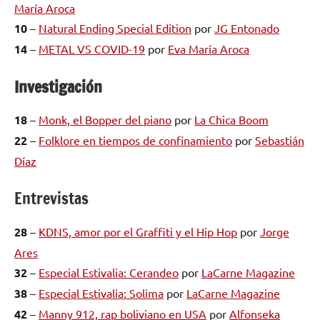
María Aroca
10
–
Natural Ending Special Edition
por
JG Entonado
14
–
METAL VS COVID-19
por
Eva María Aroca
Investigación
18
–
Monk, el Bopper del piano
por
La Chica Boom
22
–
Folklore en tiempos de confinamiento
por
Sebastián
Díaz
Entrevistas
28
–
KDNS, amor por el Graffiti y el Hip Hop
por
Jorge
Ares
32
–
Especial Estivalia: Cerandeo
por
LaCarne Magazine
38
–
Especial Estivalia: Solima
por
LaCarne Magazine
42
–
Manny 912, rap boliviano en USA
por
Alfonseka