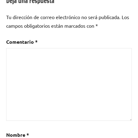
Deja una respuesta
El
Pelujáncanu
,
Tu dirección de correo electrónico no será publicada.
Los
Especial
Estivalia:
campos obligatorios están marcados con
*
Cerandeo
y
Comentario
*
Solima
,
Folklore
en
tiempos
de
confinamiento
,
KDNS
,
Legati
,
Manny
912
,
Metal
vs
Nombre
*
COVID-