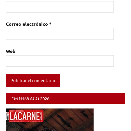
19
,
Natural
Ending
,
Correo electrónico
*
Priest
,
Thelonius
Monk
Web
LCM N168 AGO 2026