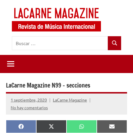
Saltar
al
contenido
LaCarne
Revista
Buscar:
de
Magazine
Buscar
música
internacional
LaCarne Magazine N99 – secciones
1 septiembre, 2020
LaCarne Magazine
No hay comentarios
Compartir
Compartir
Compartir
Comparti
Facebook
X
WhatsApp
Email