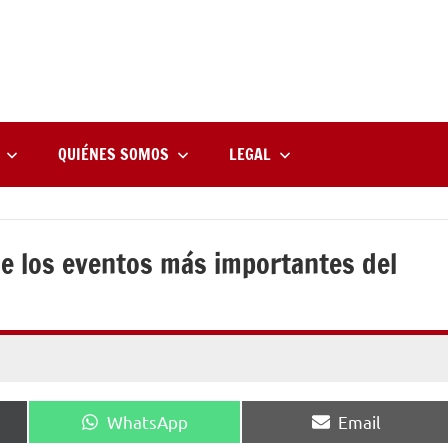
rne
zine
l
QUIÉNES SOMOS
LEGAL
e los eventos más importantes del
Compartir
Compartir
WhatsApp
Email
en
en