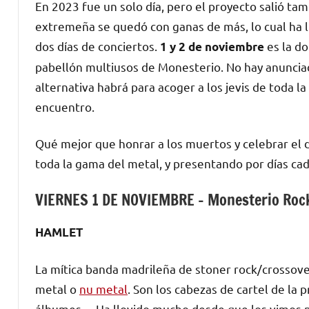
En 2023 fue un solo día, pero el proyecto salió t
extremeña se quedó con ganas de más, lo cual ha l
dos días de conciertos.
es la do
1 y 2 de noviembre
pabellón multiusos de Monesterio. No hay anunci
alternativa habrá para acoger a los jevis de toda l
encuentro.
Qué mejor que honrar a los muertos y celebrar el 
toda la gama del metal, y presentando por días cada
VIERNES 1 DE NOVIEMBRE – Monesterio Rock
HAMLET
La mítica banda madrileña de stoner rock/crossover
metal o
nu metal
. Son los cabezas de cartel de la 
álbumes… Ha llovido mucho desde que los vimos p