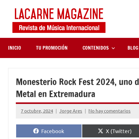
Saltar
al
contenido
LaCa
Revista
de
Maga
música
internaciona
INICIO
TU PROMOCIÓN
CONTENIDOS
BLOG
Monesterio Rock Fest 2024, uno d
Metal en Extremadura
7 octubre, 2024
Jorge Ares
No hay comentarios
Compartir
Compartir
Facebook
X (Twitter)
en
en