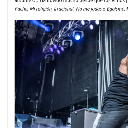
Facha, Mi religión, Irracional, No me jodas
o
Egoísmo
.