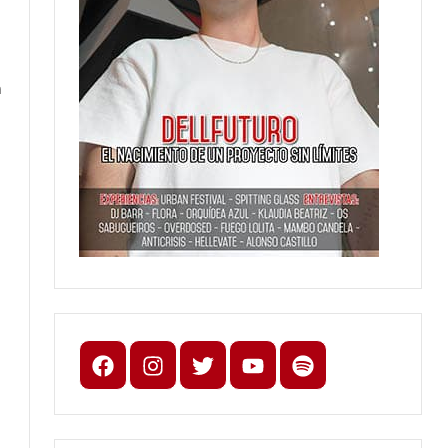
n
Facebook
Instagram
X
youtube
spotify