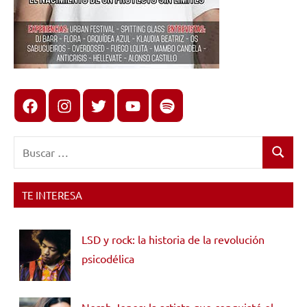
Facebook
Instagram
X
youtube
spotify
Buscar:
Buscar
TE INTERESA
LSD y rock: la historia de la revolución
psicodélica
Norah Jones: la artista que conquistó el