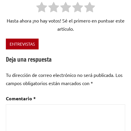
Hasta ahora ¡no hay votos! Sé el primero en puntuar este
artículo.
ENTREVISTAS
Etiquetado
como
Deja una respuesta
Metal
,
Metal
Tu dirección de correo electrónico no será publicada.
Los
Sinfónico
,
Rashid
campos obligatorios están marcados con
*
Rahal
,
rock
Comentario
*