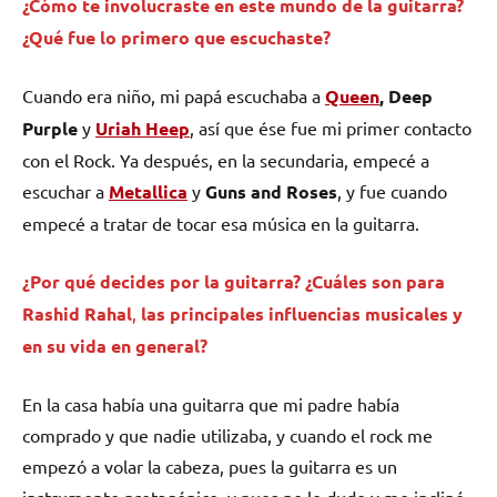
¿Cómo te involucraste en este mundo de la guitarra?
¿Qué fue lo primero que escuchaste?
Cuando era niño, mi papá escuchaba a
Queen
, Deep
Purple
y
Uriah Heep
, así que ése fue mi primer contacto
con el Rock. Ya después, en la secundaria, empecé a
escuchar a
Metallica
y
Guns and Roses
, y fue cuando
empecé a tratar de tocar esa música en la guitarra.
¿Por qué decides por la guitarra? ¿Cuáles son para
Rashid Rahal
,
las principales influencias musicales y
en su vida en general?
En la casa había una guitarra que mi padre había
comprado y que nadie utilizaba, y cuando el rock me
empezó a volar la cabeza, pues la guitarra es un
instrumento protagónico, y pues no lo dude y me incliné