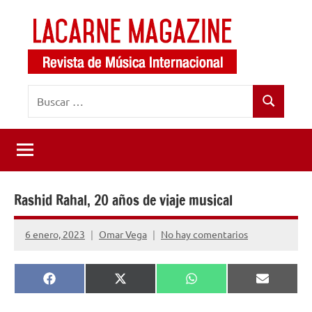
Saltar
al
contenido
LaCarne
Revista
Buscar:
de
Magazine
Buscar
música
internacional
Rashid Rahal, 20 años de viaje musical
6 enero, 2023
Omar Vega
No hay comentarios
Compartir
Compartir
Compartir
Comparti
Facebook
X
WhatsApp
Email
en
en
en
en
(Twitter)