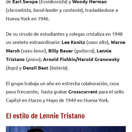
de
Earl Swope
(
trombonista
) y
Woody Herman
(
clarinetista, band-leader y cantante
), trasladándose a
Nueva York en 1946.
De su circulo de estudiantes y colegas cristaliza en 1948
un sexteto extraordinario:
Lee Konitz
(
saxo alto
),
Warne
Marsh
(
saxo tenor
),
Billy Bauer
(
guitarra
),
Lennie
Tristano
(
piano
),
Arnold Fishkin/Harold Granowsky
(
bajo
) y
Denzil Best
(
batería
).
El grupo trabaja un año en estrecha colaboración, cosa
poco frecuente, hasta grabar
Crosscurrent
para el sello
Capitol en Marzo y Mayo de 1949 en Nueva York.
El estilo de Lennie Tristano