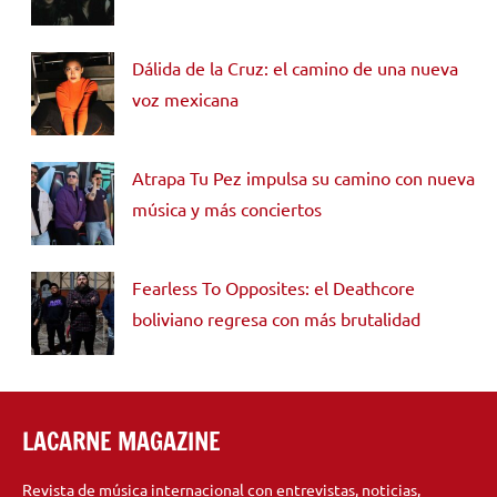
Dálida de la Cruz: el camino de una nueva
voz mexicana
Atrapa Tu Pez impulsa su camino con nueva
música y más conciertos
Fearless To Opposites: el Deathcore
boliviano regresa con más brutalidad
LACARNE MAGAZINE
Revista de música internacional con entrevistas, noticias,