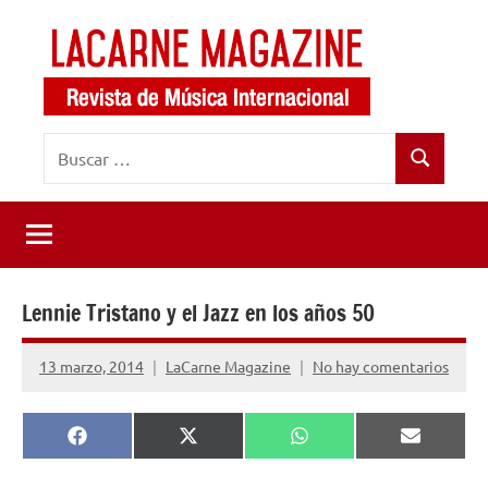
Saltar
al
contenido
LaCarne
Revista
Buscar:
de
Magazine
Buscar
música
internacional
Lennie Tristano y el Jazz en los años 50
13 marzo, 2014
LaCarne Magazine
No hay comentarios
Compartir
Compartir
Compartir
Comparti
Facebook
X
WhatsApp
Email
en
en
en
en
(Twitter)