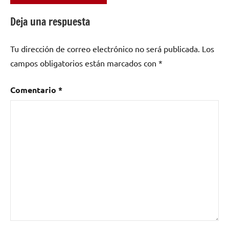
Etiquetado
como
Deja una respuesta
Jazz
,
Lennie
Tu dirección de correo electrónico no será publicada.
Los
Tristano
campos obligatorios están marcados con
*
Comentario
*