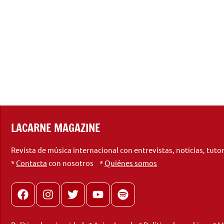
LACARNE MAGAZINE
Revista de música internacional con entrevistas, noticias, tuto
*
Contacta
con nosotros *
Quiénes somos
Facebook
Instagram
X
youtube
spotify