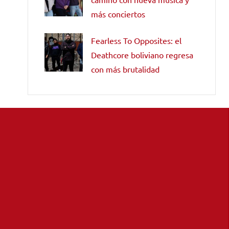
más conciertos
Fearless To Opposites: el
Deathcore boliviano regresa
con más brutalidad