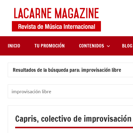
Saltar
al
contenido
LaCa
Revista
de
Maga
música
internaciona
INICIO
TU PROMOCIÓN
CONTENIDOS
BLOG
Resultados de la búsqueda para:
improvisación libre
Buscar:
Capris, colectivo de improvisación 