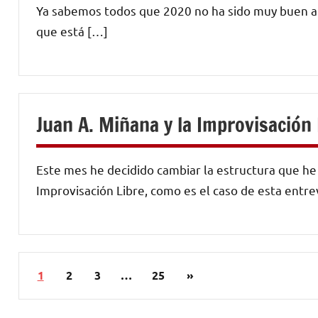
Ya sabemos todos que 2020 no ha sido muy buen año
que está […]
Juan A. Miñana y la Improvisación 
Este mes he decidido cambiar la estructura que he 
Improvisación Libre, como es el caso de esta entre
Paginación
Siguientes
1
2
3
…
25
»
de
entradas